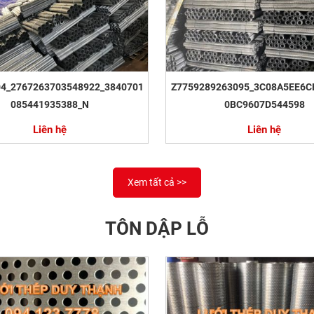
04_2767263703548922_3840701
Z7759289263095_3C08A5EE6C
085441935388_N
0BC9607D544598
Liên hệ
Liên hệ
Xem tất cả >>
TÔN DẬP LỖ