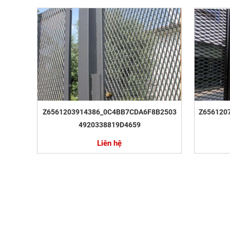
Z6561203914386_0C4BB7CDA6F8B2503
Z656120
4920338819D4659
Liên hệ