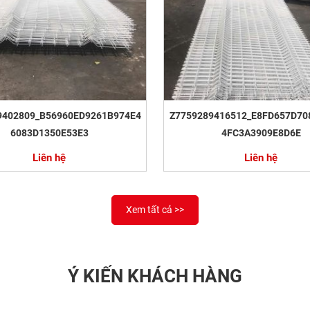
9402809_B56960ED9261B974E4
Z7759289416512_E8FD657D70
6083D1350E53E3
4FC3A3909E8D6E
Liên hệ
Liên hệ
Xem tất cả >>
Ý KIẾN KHÁCH HÀNG