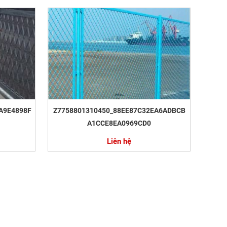
A9E4898F
Z7758801310450_88EE87C32EA6ADBCB
A1CCE8EA0969CD0
Liên hệ