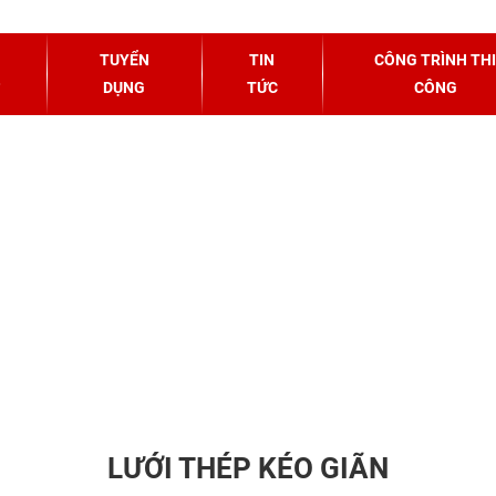
NG TRÌNH CÔNG TY DUY THẠNH ĐÃ C
TUYỂN
TIN
CÔNG TRÌNH THI
DỤNG
TỨC
CÔNG
Ó BIÊN - HÀNG XUẤT KHẨU
LƯỚI THÉP KÉO GIÃN