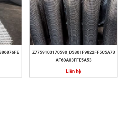
886876FE
Z7759103170590_D5801F9822FF5C5A73
AF60A03FFE5A53
Liên hệ