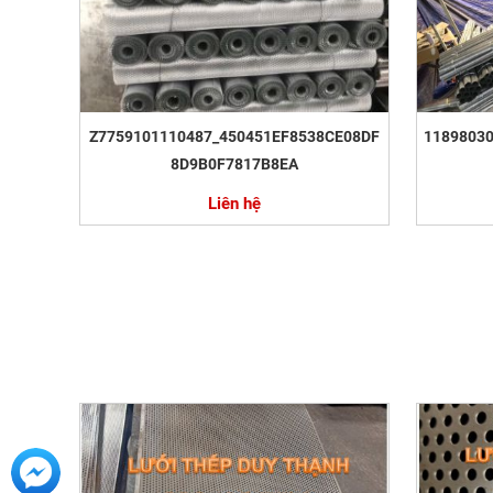
Z7759101110487_450451EF8538CE08DF
1189803
8D9B0F7817B8EA
Liên hệ