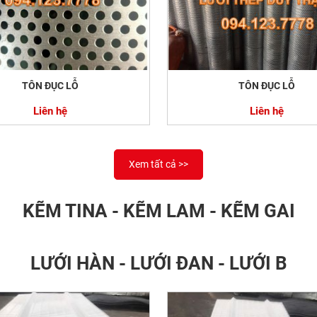
TÔN ĐỤC LỖ
TÔN ĐỤC LỖ
Liên hệ
Liên hệ
Xem tất cả >>
KẼM TINA - KẼM LAM - KẼM GAI
LƯỚI HÀN - LƯỚI ĐAN - LƯỚI B