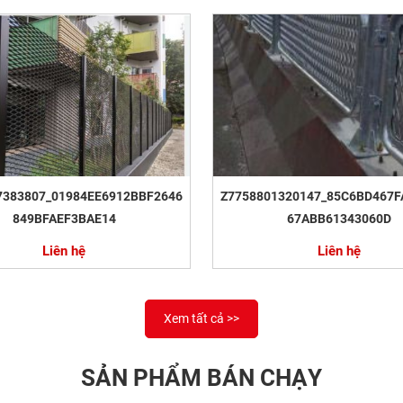
7383807_01984EE6912BBF2646
Z7758801320147_85C6BD467F
849BFAEF3BAE14
67ABB61343060D
Liên hệ
Liên hệ
Xem tất cả >>
SẢN PHẨM BÁN CHẠY