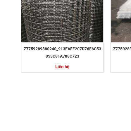
Z7759289380240_913EAFF207D76F6C53
Z775928
053C81A788C723
Liên hệ