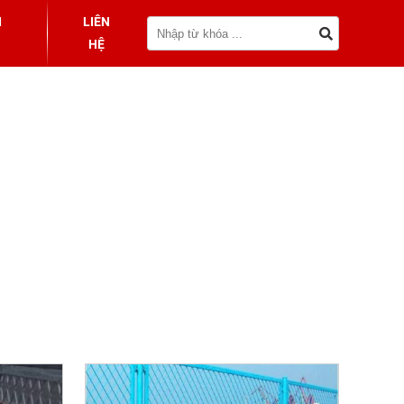
I
LIÊN
HỆ