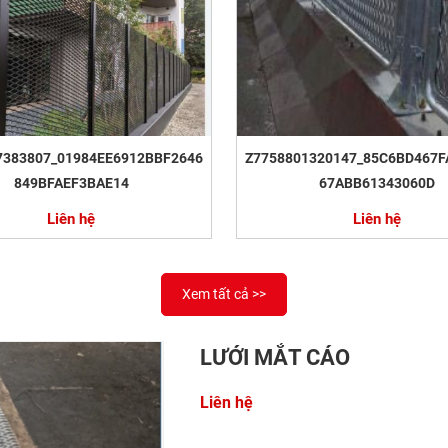
7383807_01984EE6912BBF2646
Z7758801320147_85C6BD467F
849BFAEF3BAE14
67ABB61343060D
Liên hệ
Liên hệ
Xem tất cả >>
LƯỚI MẮT CÁO
Liên hệ