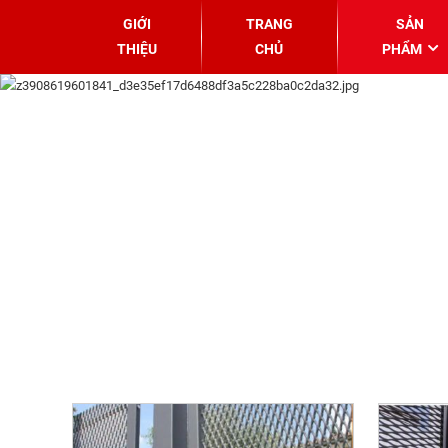
GIỚI
TRANG
SẢN
THIỆU
CHỦ
PHẨM