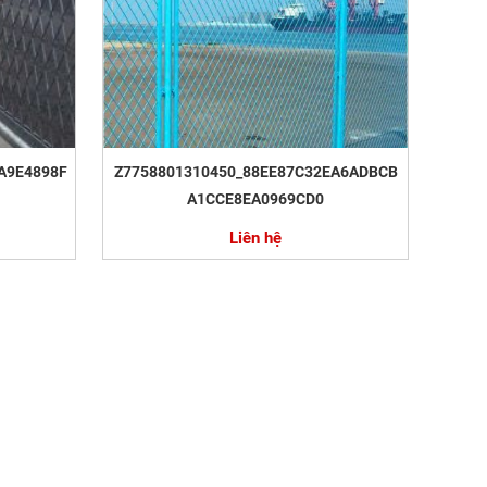
A9E4898F
Z7758801310450_88EE87C32EA6ADBCB
A1CCE8EA0969CD0
Liên hệ