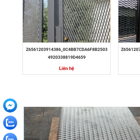
Z6561203914386_0C4BB7CDA6F8B2503
Z656120
4920338819D4659
Liên hệ