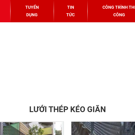
TUYỂN
TIN
CÔNG TRÌNH TH
DỤNG
TỨC
CÔNG
LƯỚI THÉP KÉO GIÃN