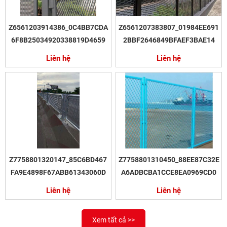
Z6561203914386_0C4BB7CDA
Z6561207383807_01984EE691
6F8B25034920338819D4659
2BBF2646849BFAEF3BAE14
Liên hệ
Liên hệ
Z7758801320147_85C6BD467
Z7758801310450_88EE87C32E
FA9E4898F67ABB61343060D
A6ADBCBA1CCE8EA0969CD0
Liên hệ
Liên hệ
Xem tất cả >>