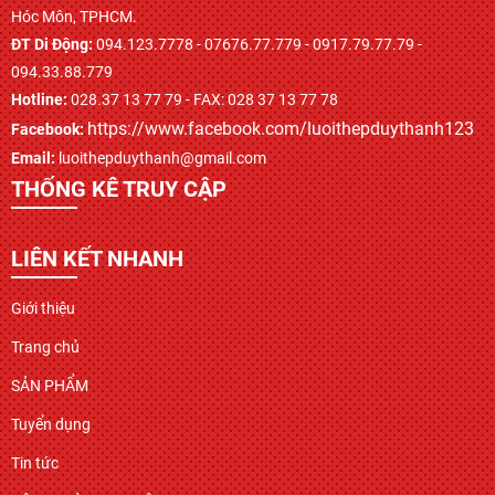
Hóc Môn, TPHCM.
ĐT Di Động:
094.123.7778 - 07676.77.779 - 0917.79.77.79 -
094.33.88.779
Hotline:
028.37 13 77 79 - FAX: 028 37 13 77 78
https://www.facebook.com/luoithepduythanh123
Facebook:
Email:
luoithepduythanh@gmail.com
THỐNG KÊ TRUY CẬP
LIÊN KẾT NHANH
Giới thiệu
Trang chủ
SẢN PHẨM
Tuyển dụng
Tin tức