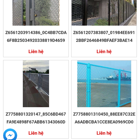
Z6561203914386_0C4BB7CDA
Z6561207383807_01984EE691
6F8B25034920338819D4659
2BBF2646849BFAEF3BAE14
Liên hệ
Liên hệ
Z7758801320147_85C6BD467
Z7758801310450_88EE87C32E
FA9E4898F67ABB61343060D
A6ADBCBA1CCE8EA0969CD0
Liên hệ
Liên hệ