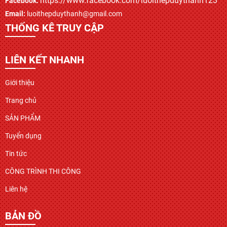
https://www.facebook.com/luoithepduythanh123
Facebook:
Email:
luoithepduythanh@gmail.com
THỐNG KÊ TRUY CẬP
LIÊN KẾT NHANH
Giới thiệu
Trang chủ
SẢN PHẨM
Tuyển dụng
Tin tức
CÔNG TRÌNH THI CÔNG
Liên hệ
BẢN ĐỒ