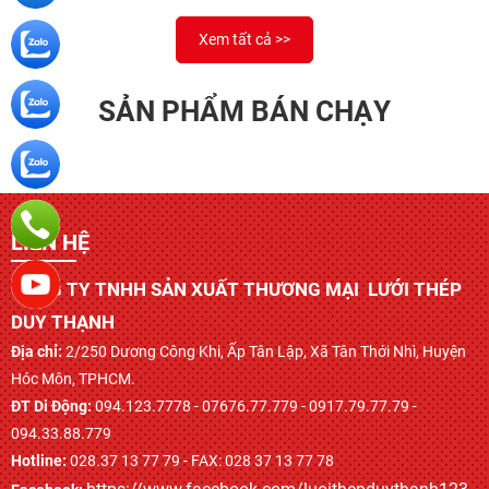
Xem tất cả >>
SẢN PHẨM BÁN CHẠY
LIÊN HỆ
CÔNG TY TNHH SẢN XUẤT THƯƠNG MẠI LƯỚI THÉP
DUY THẠNH
Địa chỉ:
2/250 Dương Công Khi, Ấp Tân Lập, Xã Tân Thới Nhì, Huyện
Hóc Môn, TPHCM.
ĐT Di Động:
094.123.7778 - 07676.77.779 - 0917.79.77.79 -
094.33.88.779
Hotline:
028.37 13 77 79 - FAX: 028 37 13 77 78