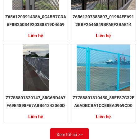
Z6561203914386_0C4BB7CDA
Z6561207383807_01984EE691
6F8B25034920338819D4659
2BBF2646849BFAEF3BAE14
Liên hệ
Liên hệ
Z7758801320147_85C6BD467
Z7758801310450_88EE87C32E
FA9E4898F67ABB61343060D
A6ADBCBA1CCE8EA0969CD0
Liên hệ
Liên hệ
Xem tất cả >>