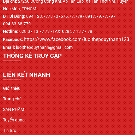
Địa chỉ:
2/250 Dương Công Khi, Ấp Tân Lập, Xã Tân Thới Nhì, Huyện
Hóc Môn, TPHCM.
ĐT Di Động:
094.123.7778 - 07676.77.779 - 0917.79.77.79 -
094.33.88.779
Hotline:
028.37 13 77 79 - FAX: 028 37 13 77 78
https://www.facebook.com/luoithepduythanh123
Facebook:
Email:
luoithepduythanh@gmail.com
THỐNG KÊ TRUY CẬP
LIÊN KẾT NHANH
Giới thiệu
Trang chủ
SẢN PHẨM
Tuyển dụng
Tin tức