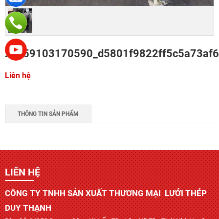
z7759103170590_d5801f9822ff5c5a73af6
Liên hệ
THÔNG TIN SẢN PHẨM
LIÊN HỆ
CÔNG TY TNHH SẢN XUẤT THƯƠNG MẠI LƯỚI THÉP
DUY THẠNH