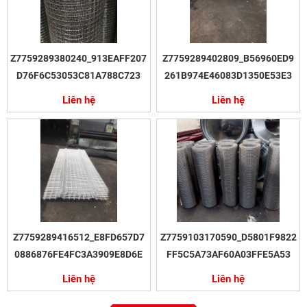
Z7759289380240_913EAFF207
Z7759289402809_B56960ED9
D76F6C53053C81A788C723
261B974E46083D1350E53E3
Liên hệ
Liên hệ
Z7759289416512_E8FD657D7
Z7759103170590_D5801F9822
0886876FE4FC3A3909E8D6E
FF5C5A73AF60A03FFE5A53
Liên hệ
Liên hệ