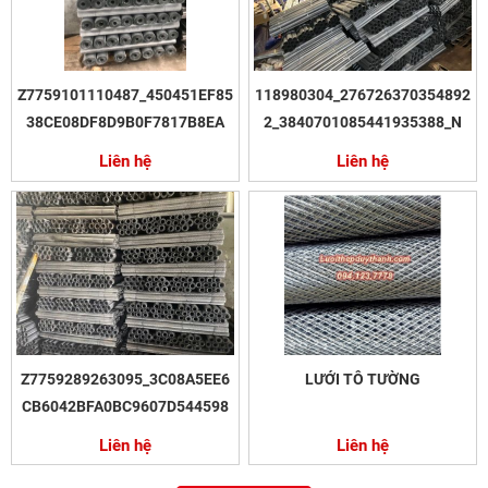
Z7759101110487_450451EF85
118980304_276726370354892
38CE08DF8D9B0F7817B8EA
2_3840701085441935388_N
Liên hệ
Liên hệ
Z7759289263095_3C08A5EE6
LƯỚI TÔ TƯỜNG
CB6042BFA0BC9607D544598
Liên hệ
Liên hệ