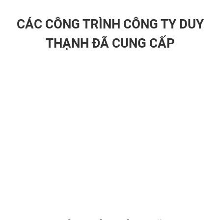
CÁC CÔNG TRÌNH CÔNG TY DUY
THẠNH ĐÃ CUNG CẤP
LƯỚI THÉP KÉO GIÃN CÓ BIÊN - HÀNG XUẤT KHẨU
LƯ