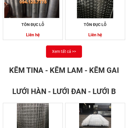
TÔN ĐỤC LỖ
TÔN ĐỤC LỖ
Liên hệ
Liên hệ
Xem tất cả >>
KẼM TINA - KẼM LAM - KẼM GAI
LƯỚI HÀN - LƯỚI ĐAN - LƯỚI B