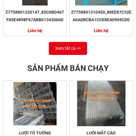
Z7758801320147_85C6BD467
Z7758801310450_88EE87C32E
FA9E4898F67ABB61343060D
A6ADBCBA1CCE8EA0969CD0
Liên hệ
Liên hệ
Xem tất cả >>
SẢN PHẨM BÁN CHẠY
LƯỚI TÔ TƯỜNG
LƯỚI MẮT CÁO