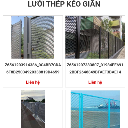
LƯỚI THÉP KÉO GIÃN
Z6561203914386_0C4BB7CDA
Z6561207383807_01984EE691
6F8B25034920338819D4659
2BBF2646849BFAEF3BAE14
Liên hệ
Liên hệ