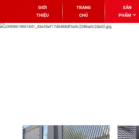
GIỚI
TRANG
SẢN
THIỆU
CHỦ
PHẨM