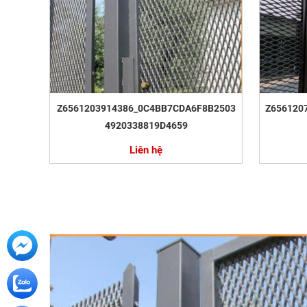
Z6561203914386_0C4BB7CDA6F8B2503
Z656120
4920338819D4659
Liên hệ