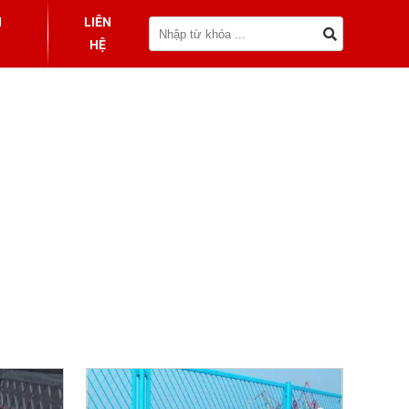
I
LIÊN
HỆ