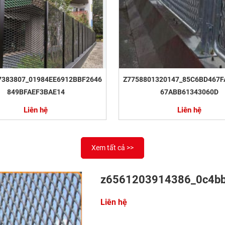
7383807_01984EE6912BBF2646
Z7758801320147_85C6BD467F
849BFAEF3BAE14
67ABB61343060D
Liên hệ
Liên hệ
Xem tất cả >>
z6561203914386_0c4b
Liên hệ