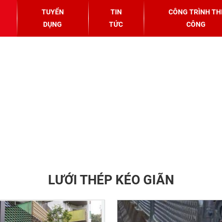
TUYỂN
TIN
CÔNG TRÌNH TH
DỤNG
TỨC
CÔNG
LƯỚI THÉP KÉO GIÃN