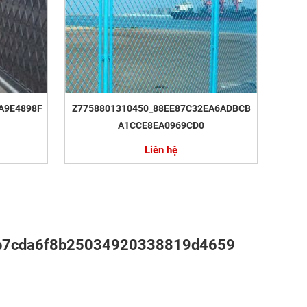
A9E4898F
Z7758801310450_88EE87C32EA6ADBCB
A1CCE8EA0969CD0
Liên hệ
b7cda6f8b25034920338819d4659