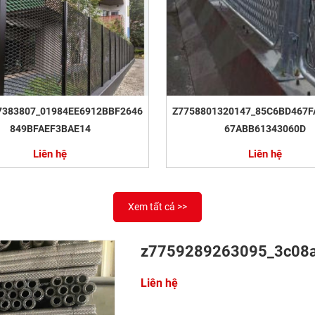
7383807_01984EE6912BBF2646
Z7758801320147_85C6BD467F
849BFAEF3BAE14
67ABB61343060D
Liên hệ
Liên hệ
Xem tất cả >>
z7759289263095_3c08
Liên hệ