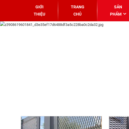
GIỚI
TRANG
SẢN
THIỆU
CHỦ
PHẨM