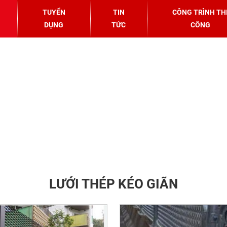
TUYỂN
TIN
CÔNG TRÌNH TH
DỤNG
TỨC
CÔNG
LƯỚI THÉP KÉO GIÃN