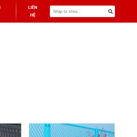
I
LIÊN
HỆ