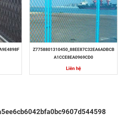
A9E4898F
Z7758801310450_88EE87C32EA6ADBCB
A1CCE8EA0969CD0
Liên hệ
a5ee6cb6042bfa0bc9607d544598