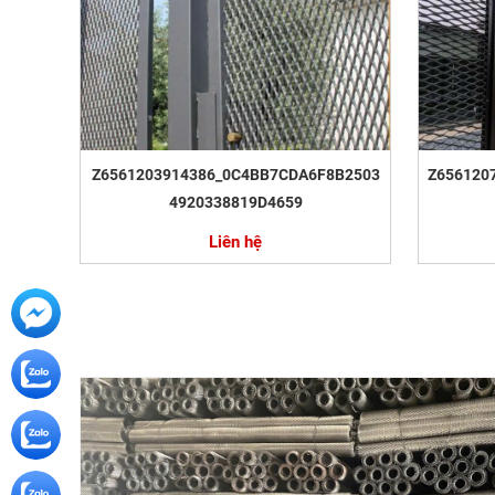
Z6561203914386_0C4BB7CDA6F8B2503
Z656120
4920338819D4659
Liên hệ