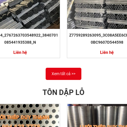
04_2767263703548922_3840701
Z7759289263095_3C08A5EE6C
085441935388_N
0BC9607D544598
Liên hệ
Liên hệ
Xem tất cả >>
TÔN DẬP LỖ