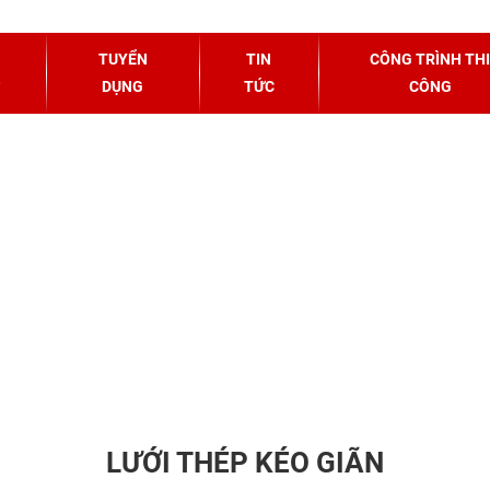
NG TRÌNH CÔNG TY DUY THẠNH ĐÃ C
TUYỂN
TIN
CÔNG TRÌNH THI
DỤNG
TỨC
CÔNG
Ó BIÊN - HÀNG XUẤT KHẨU
LƯỚI THÉP KÉO GIÃN