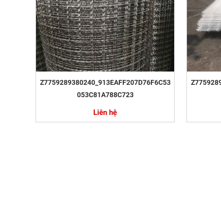
Z7759289380240_913EAFF207D76F6C53
Z775928
053C81A788C723
Liên hệ