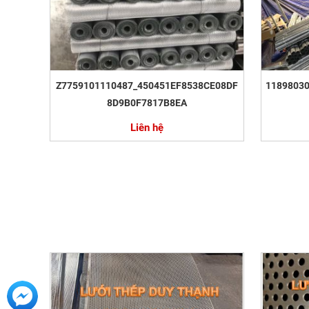
Z7759101110487_450451EF8538CE08DF
1189803
8D9B0F7817B8EA
Liên hệ