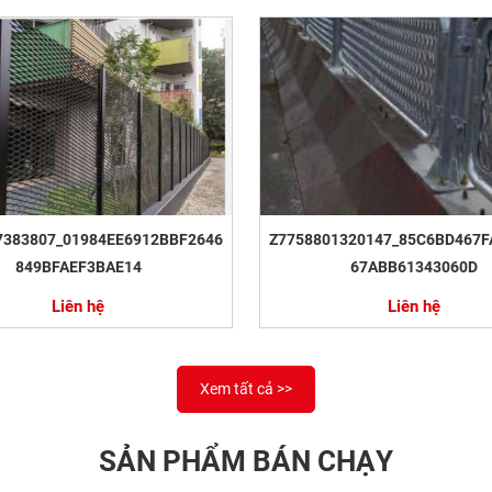
7383807_01984EE6912BBF2646
Z7758801320147_85C6BD467F
849BFAEF3BAE14
67ABB61343060D
Liên hệ
Liên hệ
Xem tất cả >>
SẢN PHẨM BÁN CHẠY