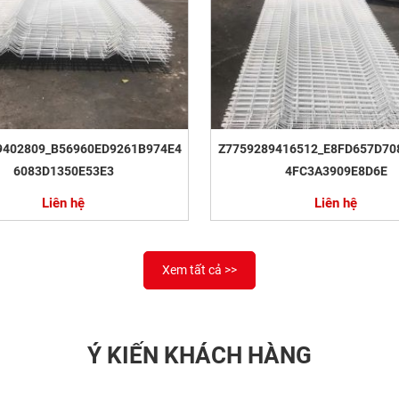
9402809_B56960ED9261B974E4
Z7759289416512_E8FD657D70
6083D1350E53E3
4FC3A3909E8D6E
Liên hệ
Liên hệ
Xem tất cả >>
Ý KIẾN KHÁCH HÀNG