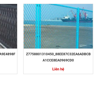
A9E4898F
Z7758801310450_88EE87C32EA6ADBCB
A1CCE8EA0969CD0
Liên hệ