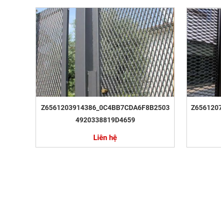
Z6561203914386_0C4BB7CDA6F8B2503
Z656120
4920338819D4659
Liên hệ