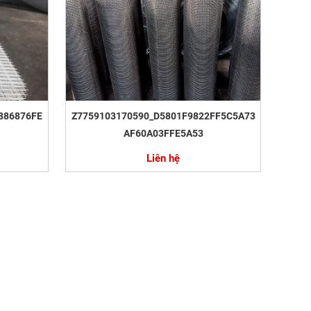
886876FE
Z7759103170590_D5801F9822FF5C5A73
AF60A03FFE5A53
Liên hệ