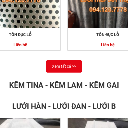
TÔN ĐỤC LỖ
TÔN ĐỤC LỖ
Liên hệ
Liên hệ
Xem tất cả >>
KẼM TINA - KẼM LAM - KẼM GAI
LƯỚI HÀN - LƯỚI ĐAN - LƯỚI B