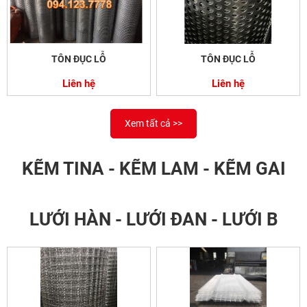
TÔN ĐỤC LỖ
TÔN ĐỤC LỖ
Liên hệ
Liên hệ
Xem tất cả >>
KẼM TINA - KẼM LAM - KẼM GAI
LƯỚI HÀN - LƯỚI ĐAN - LƯỚI B