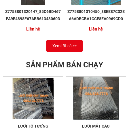
Z7758801320147_85C6BD467
Z7758801310450_88EE87C32E
FA9E4898F67ABB61343060D
A6ADBCBA1CCE8EA0969CD0
Liên hệ
Liên hệ
Xem tất cả >>
SẢN PHẨM BÁN CHẠY
LƯỚI TÔ TƯỜNG
LƯỚI MẮT CÁO