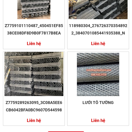
Z7759101110487_450451EF85
118980304_276726370354892
38CE08DF8D9B0F7817B8EA
2_3840701085441935388_N
Liên hệ
Liên hệ
Z7759289263095_3C08A5EE6
LƯỚI TÔ TƯỜNG
CB6042BFA0BC9607D544598
Liên hệ
Liên hệ