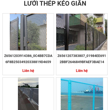
LƯỚI THÉP KÉO GIÃN
Z6561203914386_0C4BB7CDA
Z6561207383807_01984EE691
6F8B25034920338819D4659
2BBF2646849BFAEF3BAE14
Liên hệ
Liên hệ