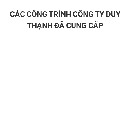
CÁC CÔNG TRÌNH CÔNG TY DUY
THẠNH ĐÃ CUNG CẤP
LƯỚI THÉP KÉO GIÃN CÓ BIÊN - HÀNG XUẤT KHẨU
LƯ