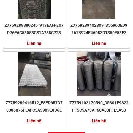
Z7759289380240_913EAFF207
Z7759289402809_B56960ED9
D76F6C53053C81A788C723
261B974E46083D1350E53E3
Liên hệ
Liên hệ
Z7759289416512_E8FD657D7
Z7759103170590_D5801F9822
0886876FE4FC3A3909E8D6E
FF5C5A73AF60A03FFE5A53
Liên hệ
Liên hệ