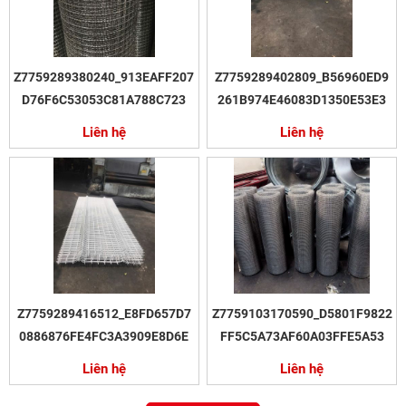
Z7759289380240_913EAFF207
Z7759289402809_B56960ED9
D76F6C53053C81A788C723
261B974E46083D1350E53E3
Liên hệ
Liên hệ
Z7759289416512_E8FD657D7
Z7759103170590_D5801F9822
0886876FE4FC3A3909E8D6E
FF5C5A73AF60A03FFE5A53
Liên hệ
Liên hệ