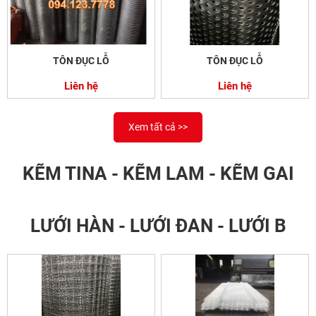
TÔN ĐỤC LỖ
TÔN ĐỤC LỖ
Liên hệ
Liên hệ
Xem tất cả >>
KẼM TINA - KẼM LAM - KẼM GAI
LƯỚI HÀN - LƯỚI ĐAN - LƯỚI B