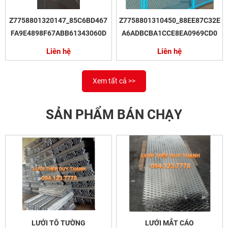
Z7758801320147_85C6BD467
Z7758801310450_88EE87C32E
FA9E4898F67ABB61343060D
A6ADBCBA1CCE8EA0969CD0
Liên hệ
Liên hệ
Xem tất cả >>
SẢN PHẨM BÁN CHẠY
LƯỚI TÔ TƯỜNG
LƯỚI MẮT CÁO