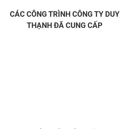
CÁC CÔNG TRÌNH CÔNG TY DUY
THẠNH ĐÃ CUNG CẤP
LƯỚI THÉP KÉO GIÃN CÓ BIÊN - HÀNG XUẤT KHẨU
LƯ