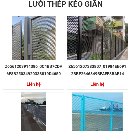
LƯỚI THÉP KÉO GIÃN
Z6561203914386_0C4BB7CDA
Z6561207383807_01984EE691
6F8B25034920338819D4659
2BBF2646849BFAEF3BAE14
Liên hệ
Liên hệ