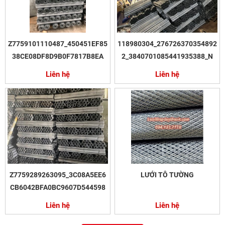
Z7759101110487_450451EF85
118980304_276726370354892
38CE08DF8D9B0F7817B8EA
2_3840701085441935388_N
Liên hệ
Liên hệ
Z7759289263095_3C08A5EE6
LƯỚI TÔ TƯỜNG
CB6042BFA0BC9607D544598
Liên hệ
Liên hệ