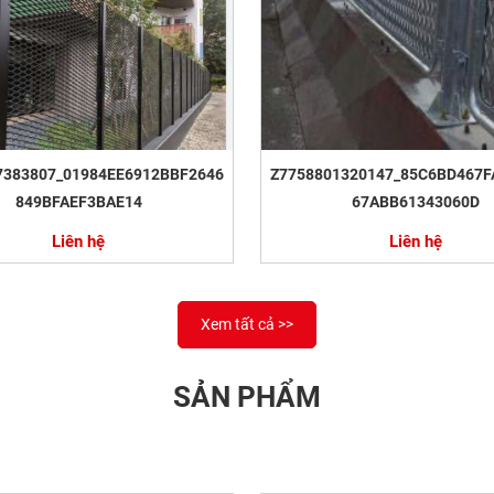
7383807_01984EE6912BBF2646
Z7758801320147_85C6BD467F
849BFAEF3BAE14
67ABB61343060D
Liên hệ
Liên hệ
Xem tất cả >>
SẢN PHẨM