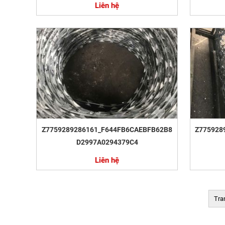
Liên hệ
Z7759289286161_F644FB6CAEBFB62B8
Z775928
D2997A0294379C4
Liên hệ
Tra