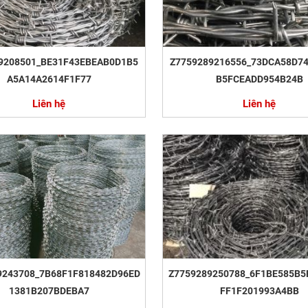
9208501_BE31F43EBEAB0D1B5
Z7759289216556_73DCA58D7
A5A14A2614F1F77
B5FCEADD954B24B
Liên hệ
Liên hệ
9243708_7B68F1F818482D96ED
Z7759289250788_6F1BE585B5
1381B207BDEBA7
FF1F201993A4BB