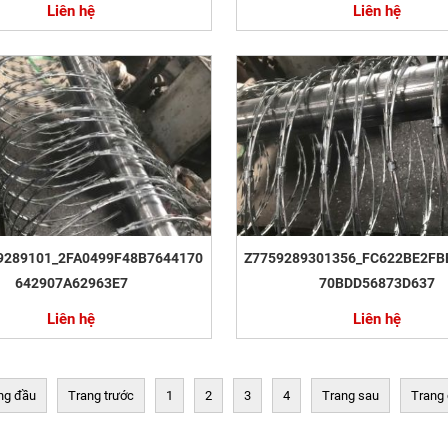
Liên hệ
Liên hệ
9289101_2FA0499F48B7644170
Z7759289301356_FC622BE2FB
642907A62963E7
70BDD56873D637
Liên hệ
Liên hệ
ng đầu
Trang trước
1
2
3
4
Trang sau
Trang 