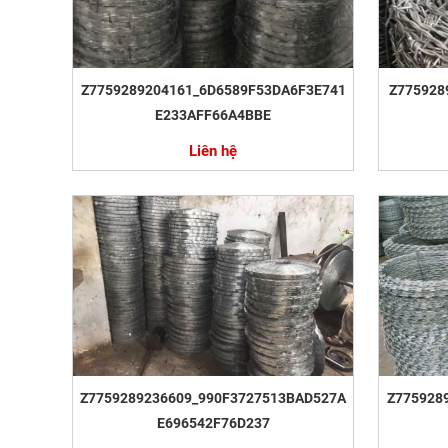
Z7759289204161_6D6589F53DA6F3E741
Z775928
E233AFF66A4BBE
Liên hệ
Z7759289236609_990F3727513BAD527A
Z775928
E696542F76D237