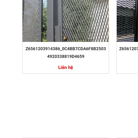
Z6561203914386_0C4BB7CDA6F8B2503
Z656120
4920338819D4659
Liên hệ