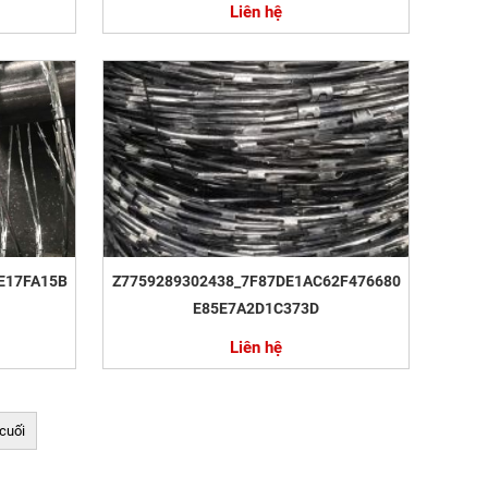
Liên hệ
E17FA15B
Z7759289302438_7F87DE1AC62F476680
E85E7A2D1C373D
Liên hệ
cuối