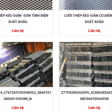
HÉP KÉO GIÃN -SƠN TỈNH ĐIỆN
LƯỚI THÉP KÉO GIÃN CÓ BIÊN
XUẤT KHẨU
XUẤT KHẨU
Liên hệ
Liên hệ
04_2767263703548922_3840701
Z7759289263095_3C08A5EE6C
085441935388_N
0BC9607D544598
Liên hệ
Liên hệ