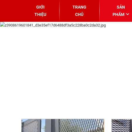
GIỚI
TRANG
SẢN
THIỆU
CHỦ
PHẨM