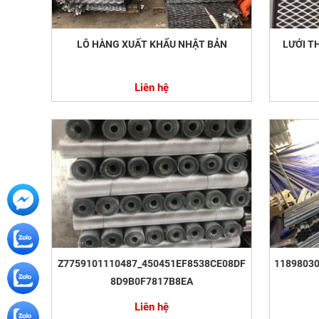
LÔ HÀNG XUẤT KHẨU NHẬT BẢN
LƯỚI T
Liên hệ
Z7759101110487_450451EF8538CE08DF
1189803
8D9B0F7817B8EA
Liên hệ