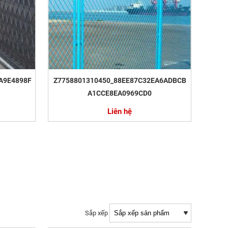
A9E4898F
Z7758801310450_88EE87C32EA6ADBCB
A1CCE8EA0969CD0
Liên hệ
Sắp xếp