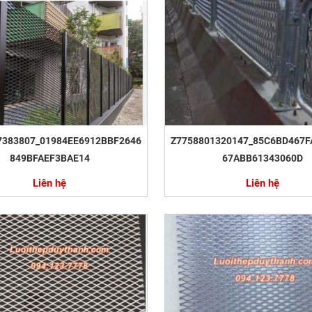
7383807_01984EE6912BBF2646
Z7758801320147_85C6BD467F
849BFAEF3BAE14
67ABB61343060D
Liên hệ
Liên hệ