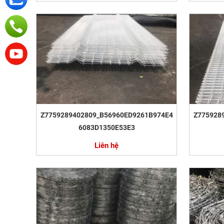
Z7759289402809_B56960ED9261B974E4
Z775928
6083D1350E53E3
Liên hệ