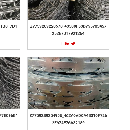
41B8F7D1
Z7759289220570_43300F53D755703457
252E7017921264
Liên hệ
F7E096B1
Z7759289254956_462A0ADCA43310F726
2E674F76A32189