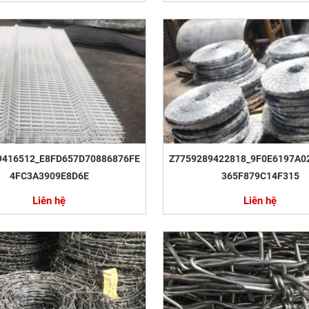
9416512_E8FD657D70886876FE
Z7759289422818_9F0E6197A0
4FC3A3909E8D6E
365F879C14F315
Liên hệ
Liên hệ