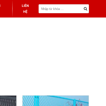
I
LIÊN
HỆ