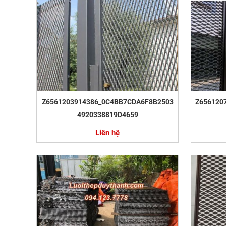
Z6561203914386_0C4BB7CDA6F8B2503
Z656120
4920338819D4659
Liên hệ