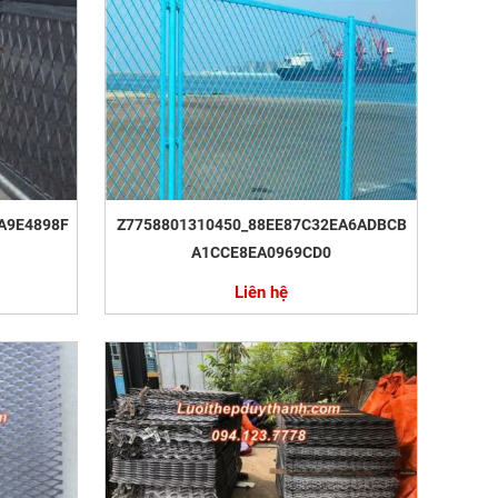
A9E4898F
Z7758801310450_88EE87C32EA6ADBCB
A1CCE8EA0969CD0
Liên hệ