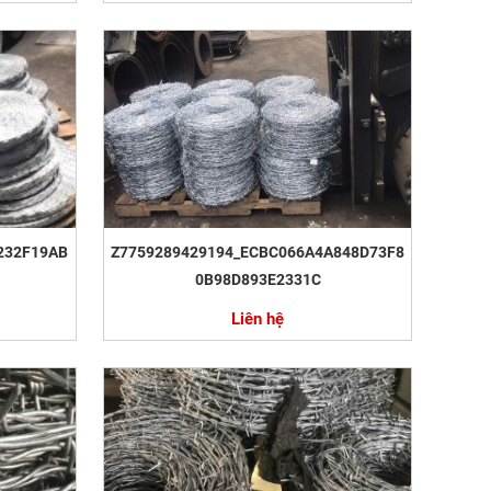
232F19AB
Z7759289429194_ECBC066A4A848D73F8
0B98D893E2331C
Liên hệ