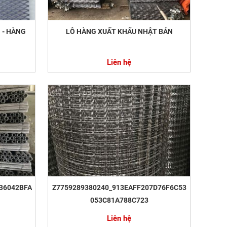
 - HÀNG
LÔ HÀNG XUẤT KHẨU NHẬT BẢN
Liên hệ
B6042BFA
Z7759289380240_913EAFF207D76F6C53
053C81A788C723
Liên hệ