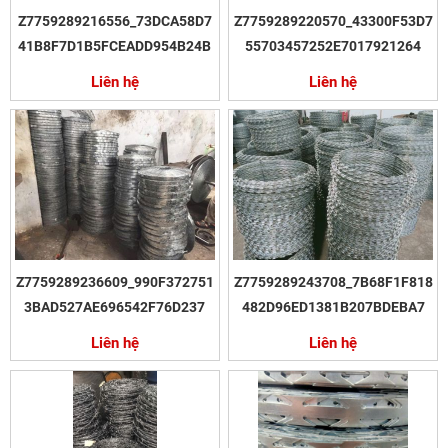
Z7759289216556_73DCA58D7
Z7759289220570_43300F53D7
41B8F7D1B5FCEADD954B24B
55703457252E7017921264
Liên hệ
Liên hệ
Z7759289236609_990F372751
Z7759289243708_7B68F1F818
3BAD527AE696542F76D237
482D96ED1381B207BDEBA7
Liên hệ
Liên hệ