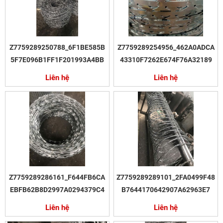
Z7759289250788_6F1BE585B
Z7759289254956_462A0ADCA
5F7E096B1FF1F201993A4BB
43310F7262E674F76A32189
Liên hệ
Liên hệ
Z7759289286161_F644FB6CA
Z7759289289101_2FA0499F48
EBFB62B8D2997A0294379C4
B7644170642907A62963E7
Liên hệ
Liên hệ