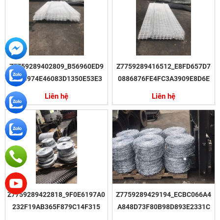
Z7759289402809_B56960ED9
Z7759289416512_E8FD657D7
261B974E46083D1350E53E3
0886876FE4FC3A3909E8D6E
Liên hệ
Liên hệ
Z7759289422818_9F0E6197A0
Z7759289429194_ECBC066A4
232F19AB365F879C14F315
A848D73F80B98D893E2331C