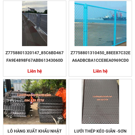
Z7758801320147_85C6BD467
Z7758801310450_88EE87C32E
FA9E4898F67ABB61343060D
A6ADBCBA1CCE8EA0969CD0
Liên hệ
Liên hệ
LÔ HÀNG XUẤT KHẨU NHẬT
LƯỚI THÉP KÉO GIÃN -SƠN