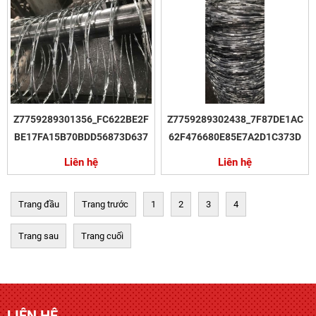
Z7759289301356_FC622BE2F
Z7759289302438_7F87DE1AC
BE17FA15B70BDD56873D637
62F476680E85E7A2D1C373D
Liên hệ
Liên hệ
Trang đầu
Trang trước
1
2
3
4
Trang sau
Trang cuối
LIÊN HỆ