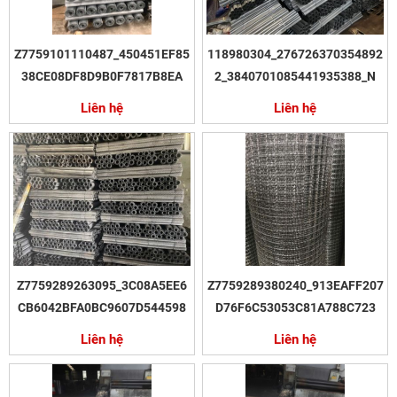
Z7759101110487_450451EF85
118980304_276726370354892
38CE08DF8D9B0F7817B8EA
2_3840701085441935388_N
Liên hệ
Liên hệ
Z7759289263095_3C08A5EE6
Z7759289380240_913EAFF207
CB6042BFA0BC9607D544598
D76F6C53053C81A788C723
Liên hệ
Liên hệ