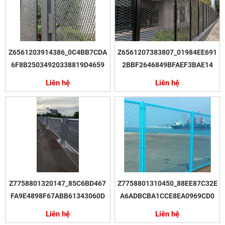
Z6561203914386_0C4BB7CDA
Z6561207383807_01984EE691
6F8B25034920338819D4659
2BBF2646849BFAEF3BAE14
Liên hệ
Liên hệ
Z7758801320147_85C6BD467
Z7758801310450_88EE87C32E
FA9E4898F67ABB61343060D
A6ADBCBA1CCE8EA0969CD0
Liên hệ
Liên hệ