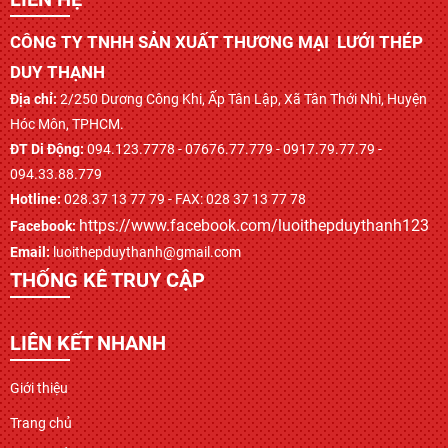
CÔNG TY TNHH SẢN XUẤT THƯƠNG MẠI LƯỚI THÉP
DUY THẠNH
Địa chỉ:
2/250 Dương Công Khi, Ấp Tân Lập, Xã Tân Thới Nhì, Huyện
Hóc Môn, TPHCM.
ĐT Di Động:
094.123.7778 - 07676.77.779 - 0917.79.77.79 -
094.33.88.779
Hotline:
028.37 13 77 79 - FAX: 028 37 13 77 78
https://www.facebook.com/luoithepduythanh123
Facebook:
Email:
luoithepduythanh@gmail.com
THỐNG KÊ TRUY CẬP
LIÊN KẾT NHANH
Giới thiệu
Trang chủ