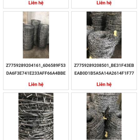
Liên hệ
Liên hệ
Z7759289204161_6D6589F53
Z7759289208501_BE31F43EB
DA6F3E741E233AFF66A4BBE
EAB0D1B5A5A14A2614F1F77
Liên hệ
Liên hệ