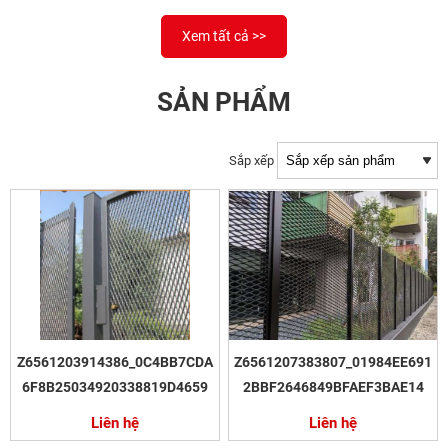
Xem tất cả >>
SẢN PHẨM
Sắp xếp
Z6561203914386_0C4BB7CDA
Z6561207383807_01984EE691
6F8B25034920338819D4659
2BBF2646849BFAEF3BAE14
Liên hệ
Liên hệ