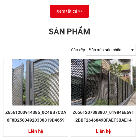
Xem tất cả >>
SẢN PHẨM
Sắp xếp
Z6561203914386_0C4BB7CDA
Z6561207383807_01984EE691
6F8B25034920338819D4659
2BBF2646849BFAEF3BAE14
Liên hệ
Liên hệ