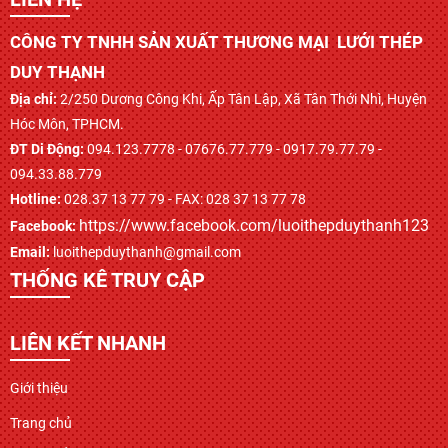
CÔNG TY TNHH SẢN XUẤT THƯƠNG MẠI LƯỚI THÉP
DUY THẠNH
Địa chỉ:
2/250 Dương Công Khi, Ấp Tân Lập, Xã Tân Thới Nhì, Huyện
Hóc Môn, TPHCM.
ĐT Di Động:
094.123.7778 - 07676.77.779 - 0917.79.77.79 -
094.33.88.779
Hotline:
028.37 13 77 79 - FAX: 028 37 13 77 78
https://www.facebook.com/luoithepduythanh123
Facebook:
Email:
luoithepduythanh@gmail.com
THỐNG KÊ TRUY CẬP
LIÊN KẾT NHANH
Giới thiệu
Trang chủ