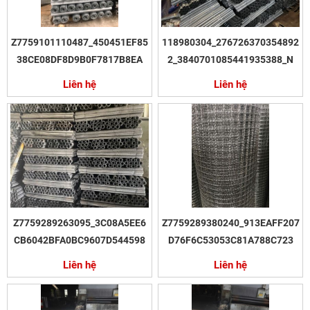
Z7759101110487_450451EF85
118980304_276726370354892
38CE08DF8D9B0F7817B8EA
2_3840701085441935388_N
Liên hệ
Liên hệ
Z7759289263095_3C08A5EE6
Z7759289380240_913EAFF207
CB6042BFA0BC9607D544598
D76F6C53053C81A788C723
Liên hệ
Liên hệ