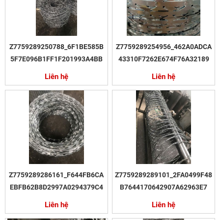
Z7759289250788_6F1BE585B
Z7759289254956_462A0ADCA
5F7E096B1FF1F201993A4BB
43310F7262E674F76A32189
Liên hệ
Liên hệ
Z7759289286161_F644FB6CA
Z7759289289101_2FA0499F48
EBFB62B8D2997A0294379C4
B7644170642907A62963E7
Liên hệ
Liên hệ