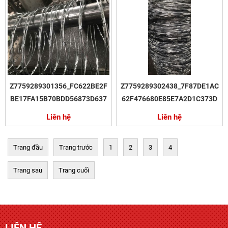
Z7759289301356_FC622BE2F
Z7759289302438_7F87DE1AC
BE17FA15B70BDD56873D637
62F476680E85E7A2D1C373D
Liên hệ
Liên hệ
Trang đầu
Trang trước
1
2
3
4
Trang sau
Trang cuối
LIÊN HỆ