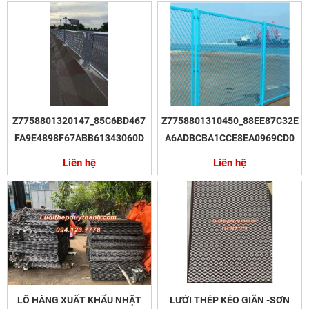
Z7758801320147_85C6BD467
Z7758801310450_88EE87C32E
FA9E4898F67ABB61343060D
A6ADBCBA1CCE8EA0969CD0
Liên hệ
Liên hệ
LÔ HÀNG XUẤT KHẨU NHẬT
LƯỚI THÉP KÉO GIÃN -SƠN