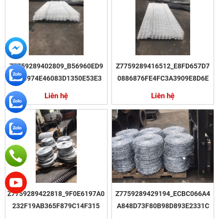
Z7759289402809_B56960ED9
Z7759289416512_E8FD657D7
261B974E46083D1350E53E3
0886876FE4FC3A3909E8D6E
Liên hệ
Liên hệ
Z7759289422818_9F0E6197A0
Z7759289429194_ECBC066A4
232F19AB365F879C14F315
A848D73F80B98D893E2331C