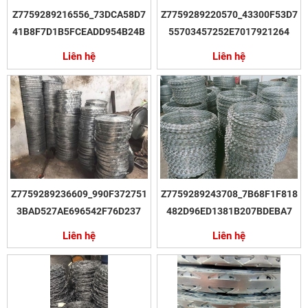
Z7759289216556_73DCA58D7
Z7759289220570_43300F53D7
41B8F7D1B5FCEADD954B24B
55703457252E7017921264
Liên hệ
Liên hệ
Z7759289236609_990F372751
Z7759289243708_7B68F1F818
3BAD527AE696542F76D237
482D96ED1381B207BDEBA7
Liên hệ
Liên hệ