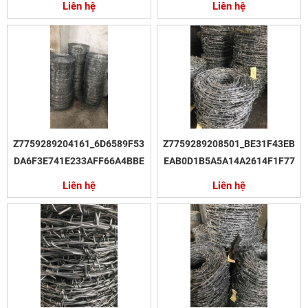
Liên hệ
Liên hệ
Z7759289204161_6D6589F53
Z7759289208501_BE31F43EB
DA6F3E741E233AFF66A4BBE
EAB0D1B5A5A14A2614F1F77
Liên hệ
Liên hệ