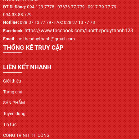
ĐT Di Động:
094.123.7778 - 07676.77.779 - 0917.79.77.79 -
094.33.88.779
Hotline:
028.37 13 77 79 - FAX: 028 37 13 77 78
https://www.facebook.com/luoithepduythanh123
Facebook:
Email:
luoithepduythanh@gmail.com
THỐNG KÊ TRUY CẬP
LIÊN KẾT NHANH
Giới thiệu
Trang chủ
SẢN PHẨM
Tuyển dụng
Tin tức
CÔNG TRÌNH THI CÔNG