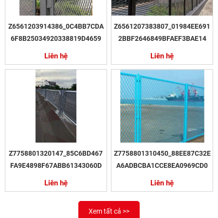
Z6561203914386_0C4BB7CDA
Z6561207383807_01984EE691
6F8B25034920338819D4659
2BBF2646849BFAEF3BAE14
Liên hệ
Liên hệ
Z7758801320147_85C6BD467
Z7758801310450_88EE87C32E
FA9E4898F67ABB61343060D
A6ADBCBA1CCE8EA0969CD0
Liên hệ
Liên hệ
Xem tất cả >>