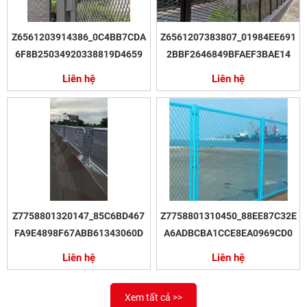
Z6561203914386_0C4BB7CDA
Z6561207383807_01984EE691
6F8B25034920338819D4659
2BBF2646849BFAEF3BAE14
Liên hệ
Liên hệ
Z7758801320147_85C6BD467
Z7758801310450_88EE87C32E
FA9E4898F67ABB61343060D
A6ADBCBA1CCE8EA0969CD0
Liên hệ
Liên hệ
Xem tất cả >>