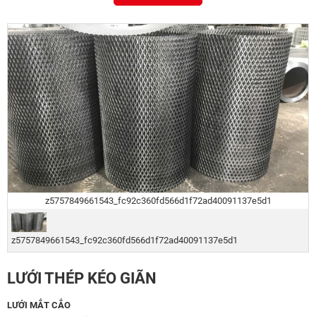
z5757849661543_fc92c360fd566d1f72ad40091137e5d1
z5757849661543_fc92c360fd566d1f72ad40091137e5d1
LƯỚI THÉP KÉO GIÃN
LƯỚI MẮT CẮO