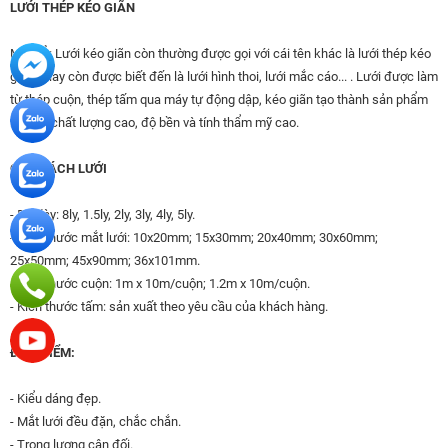
LƯỚI THÉP KÉO GIÃN
MÔ TẢ: Lưới kéo giãn còn thường được gọi với cái tên khác là lưới thép kéo
giãn . Hay còn được biết đến là lưới hình thoi, lưới mắc cáo... . Lưới được làm
từ thép cuộn, thép tấm qua máy tự động dập, kéo giãn tạo thành sản phẩm
nên có chất lượng cao, độ bền và tính thẩm mỹ cao.
QUY CÁCH LƯỚI
- Độ dày: 8ly, 1.5ly, 2ly, 3ly, 4ly, 5ly.
- Kích thước mắt lưới: 10x20mm; 15x30mm; 20x40mm; 30x60mm;
25x50mm; 45x90mm; 36x101mm.
- Kích thước cuộn: 1m x 10m/cuộn; 1.2m x 10m/cuộn.
- Kích thước tấm: sản xuất theo yêu cầu của khách hàng.
ĐẶC ĐIỂM:
- Kiểu dáng đẹp.
- Mắt lưới đều đặn, chắc chắn.
- Trọng lượng cân đối.