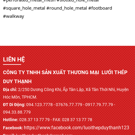
#square_hole_metal
#round_hole_metal
#footboard
#walkway
LIÊN HỆ
CÔNG TY TNHH SẢN XUẤT THƯƠNG MẠI LƯỚI THÉP
DUY THẠNH
Địa chỉ:
2/250 Dương Công Khi, Ấp Tân Lập, Xã Tân Thới Nhì, Huyện
Hóc Môn, TPHCM.
ĐT Di Động:
094.123.7778 - 07676.77.779 - 0917.79.77.79 -
094.33.88.779
Hotline:
028.37 13 77 79 - FAX: 028 37 13 77 78
https://www.facebook.com/luoithepduythanh123
Facebook: