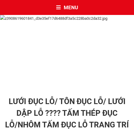
MENU
LƯỚI ĐỤC LỖ/ TÔN ĐỤC LỖ/ LƯỚI
DẬP LỖ ???? TẤM THÉP ĐỤC
LỖ/NHÔM TẤM ĐỤC LỖ TRANG TRÍ