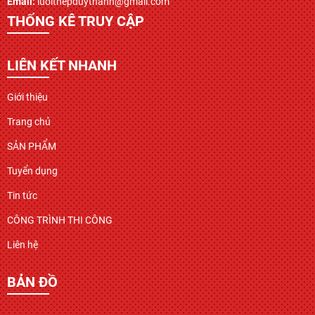
Email:
luoithepduythanh@gmail.com
THỐNG KÊ TRUY CẬP
LIÊN KẾT NHANH
Giới thiệu
Trang chủ
SẢN PHẨM
Tuyển dụng
Tin tức
CÔNG TRÌNH THI CÔNG
Liên hệ
BẢN ĐỒ